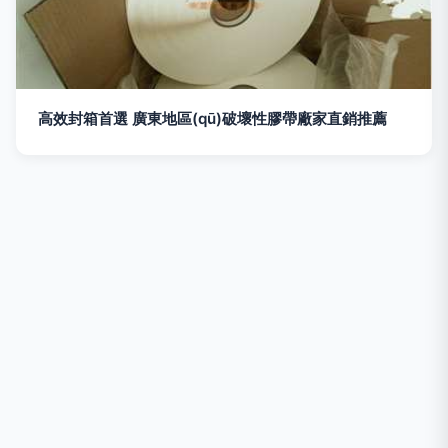
高效封箱首選 廣東地區(qū)破壞性膠帶廠家直銷推薦