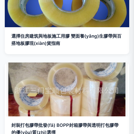
選擇住房建筑與地板施工用膠 雙面養(yǎng)生膠帶與百
搭地板膠現(xiàn)貨指南
封裝打包膠帶批發(fā) BOPP封箱膠帶與透明打包膠帶
的優(yōu)質(zhì)選擇