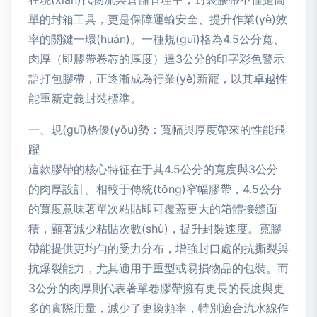
單的封箱工具，更是保障運輸安全、提升作業(yè)效
率的關鍵一環(huán)。一種規(guī)格為4.5公分寬、
肉厚（即膠帶卷芯的厚度）達3公分的印字彩色警示
語打包膠帶，正逐漸成為行業(yè)新寵，以其卓越性
能重新定義封裝標準。
一、規(guī)格優(yōu)勢：寬幅與厚度帶來的性能飛
躍
這款膠帶的核心特征在于其4.5公分的寬度與3公分
的肉厚設計。相較于傳統(tǒng)窄幅膠帶，4.5公分
的寬度意味著單次粘貼即可覆蓋更大的箱體接縫面
積，顯著減少粘貼次數(shù)，提升封裝速度。寬膠
帶能提供更均勻的受力分布，增強封口處的抗撕裂與
抗爆裂能力，尤其適用于重型或易損物品的包裝。而
3公分的肉厚則代表著單卷膠帶擁有更長的長度與更
多的實際用量，減少了更換頻率，特別適合流水線作