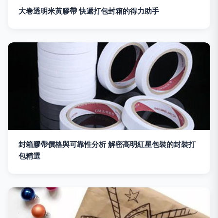
大卷透明米黃膠帶 快遞打包封箱的得力助手
封箱膠帶價格與可靠性分析 解密高明紅星包裝的封裝打
包精選