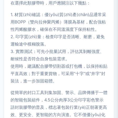
在選擇此類膠帶時，用戶應關注以下幾點：
1. 材質(zhì)確認：優(yōu)質(zhì)產(chǎn)品通常采
用BOPP（雙向拉伸聚丙烯）薄膜為基材，配合強粘
性丙烯酸膠水，確保在不同溫濕度下保持粘性。
2. 印字質(zhì)量：檢查印字是否清晰、耐磨，避免
運輸途中模糊脫落。
3. 實際測試：可先小批量試用，評估其剝離強度、
耐候性是否符合自身包裝需求。
使用時，建議配合膠帶切割器或打包機，以保持粘貼
平直高效；對于重要貨物，可采用“十字”或“井字”封
裝法，進一步加固箱體。
從簡單的封口工具到集加固、警示、品牌傳播于一體
的智能包裝組件，4.5公分肉厚3公分印字彩色警示
語封裝膠帶的普及，標志著包裝行業(yè)正朝著更高
效、更安全、更智能的方向演進。它不僅優(yōu)化