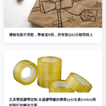
禮物包裝不用愁，學會這6招，所有節(jié)日都用得上
文具雙面膠帶定制 永盛膠帶廠的專業(yè)生產(chǎn)與
封裝打包解決方案