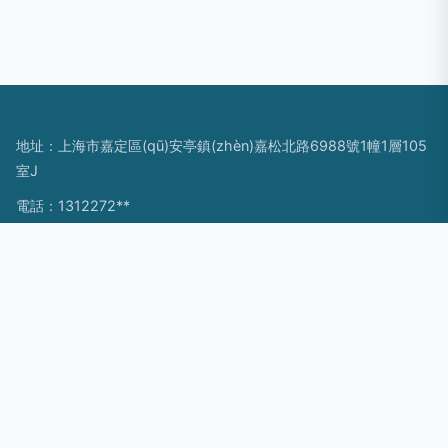
地址：上海市嘉定區(qū)安亭鎮(zhèn)嘉松北路6988號1幢1層105
室J
電話：1312272**
Copyright © 2026
www.cjjsgs.cn
封裝打包膠帶
上海一純網
(wǎng)信息咨詢有限公司
封裝打包膠帶
版權所有
Sitemap
感谢您访问我们的网站，您可能还对以下资源感兴趣：吉林茄乔
食品有限公司
欧美岛国入口|欧美岛国性爱|欧美第1性探花|欧美第一A片|欧美