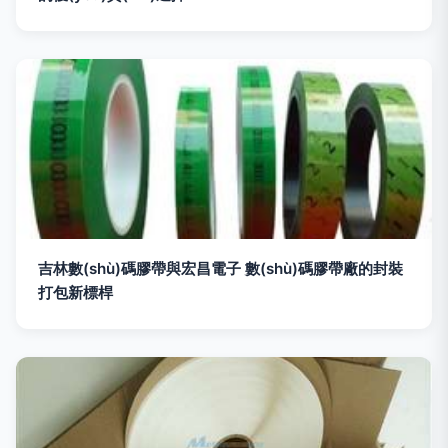
吉林數(shù)碼膠帶與宏昌電子 數(shù)碼膠帶廠的封裝
打包新標桿