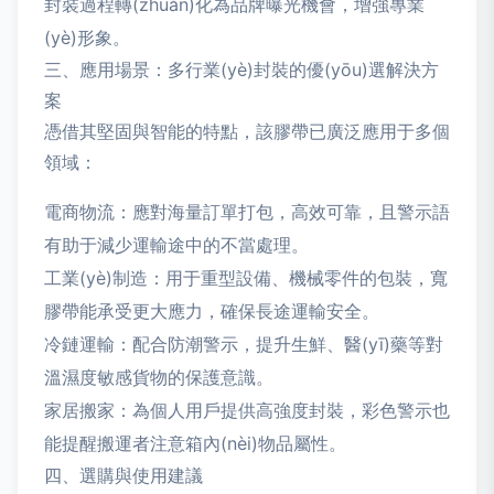
封裝過程轉(zhuǎn)化為品牌曝光機會，增強專業
(yè)形象。
三、應用場景：多行業(yè)封裝的優(yōu)選解決方
案
憑借其堅固與智能的特點，該膠帶已廣泛應用于多個
領域：
電商物流：應對海量訂單打包，高效可靠，且警示語
有助于減少運輸途中的不當處理。
工業(yè)制造：用于重型設備、機械零件的包裝，寬
膠帶能承受更大應力，確保長途運輸安全。
冷鏈運輸：配合防潮警示，提升生鮮、醫(yī)藥等對
溫濕度敏感貨物的保護意識。
家居搬家：為個人用戶提供高強度封裝，彩色警示也
能提醒搬運者注意箱內(nèi)物品屬性。
四、選購與使用建議