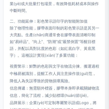
業(yè)或大批量打包場景，有效降低耗材成本與操作
中斷時間。
二、功能延伸：彩色警示語印字的智能附加值
除了物理性能，膠帶表面印制的彩色警示語是其另一
大亮點。生產(chǎn)商通常會在膠帶表面清晰印制
如“易碎品”、“向上”、“防潮”或“嚴禁倒置”等醒目標
語，并配以高對比度的色彩（如紅底白字、黃底黑
字）。這種設計實現(xiàn)了多重功能：
視覺警示：鮮艷的色彩與文字在物流分揀、搬運過程
中極易被識別，提醒工作人員注意操作規(guī)范，
降低人為失誤導致的貨物損壞風險。
信息傳遞：無需額外標簽，膠帶本身即承載關鍵物流
信息，簡化了流程，減少貼標環(huán)節(jié)。
品牌展示：企業(yè)可定制專屬警示語或Logo，將